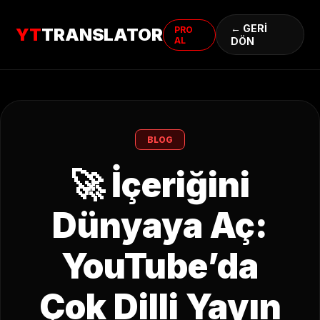
← GERİ
PRO
YT
TRANSLATOR
AL
DÖN
BLOG
🚀 İçeriğini
Dünyaya Aç:
YouTube’da
Çok Dilli Yayın